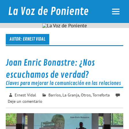
Skip
to
La Voz de Poniente
content
Noticias de los barrios de Poniente de Tarragona
AUTOR:
ERNEST VIDAL
Joan Enric Bonastre: ¿Nos
escuchamos de verdad?
Claves para mejorar la comunicación en las relaciones
Ernest Vidal
Barrios
,
La Granja
,
Otros
,
Torreforta
Deje un comentario