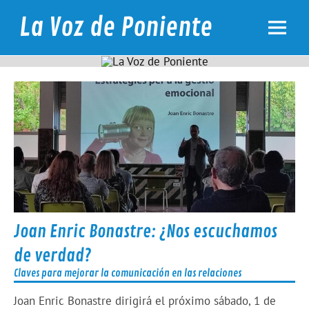
Skip
to
La Voz de Poniente
content
Noticias de los barrios de Poniente de Tarragona
Joan Enric Bonastre: ¿Nos escuchamos
de verdad?
Claves para mejorar la comunicación en las relaciones
Joan Enric Bonastre dirigirá el próximo sábado, 1 de