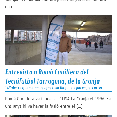
con […]
Entrevista a Romà Cunillera del
Tecnifutbol Tarragona, de la Granja
"M’alegra quan alumnes que hem tingut em paren pel carrer"
Romà Cunillera va fundar el CUSA La Granja el 1996. Fa
uns anys hi va haver la fusió entre el […]