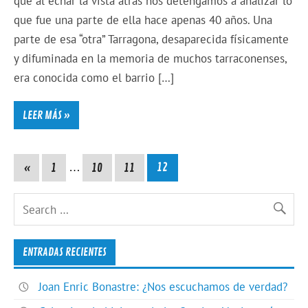
que al echar la vista atrás nos detengamos a analizar lo
que fue una parte de ella hace apenas 40 años. Una
parte de esa “otra” Tarragona, desaparecida físicamente
y difuminada en la memoria de muchos tarraconenses,
era conocida como el barrio […]
LEER MÁS »
«
1
…
10
11
12
ENTRADAS RECIENTES
Joan Enric Bonastre: ¿Nos escuchamos de verdad?